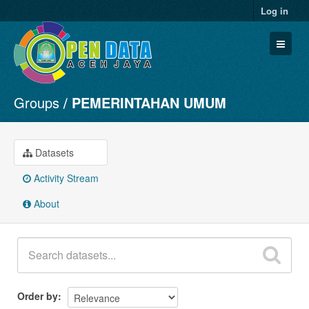
Log in
Groups
PEMERINTAHAN UMUM
Datasets
Organizations
Groups
Datasets
About
Activity Stream
About
Order by