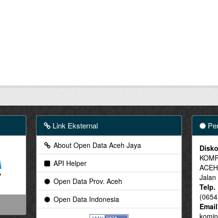
Link Eksternal
Pen
About Open Data Aceh Jaya
Disko
KOMP
API Helper
ACEH
Jalan
Open Data Prov. Aceh
Telp.
(0654
Open Data Indonesia
Email
komin