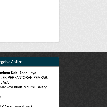
gelola Aplikasi
minsa Kab. Aceh Jaya
LEK PERKANTORAN PEMKAB.
 JAYA
 Mahkota Kuala Meurisi, Calang
)
fo@acehjayakab.go.id