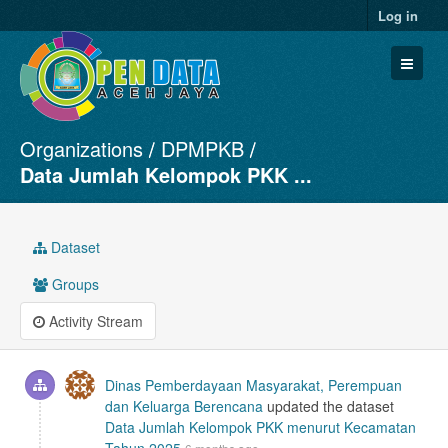
Log in
Organizations
DPMPKB
Datasets
Data Jumlah Kelompok PKK ...
Organizations
Groups
Dataset
About
Groups
Activity Stream
Dinas Pemberdayaan Masyarakat, Perempuan
dan Keluarga Berencana
updated the dataset
Data Jumlah Kelompok PKK menurut Kecamatan