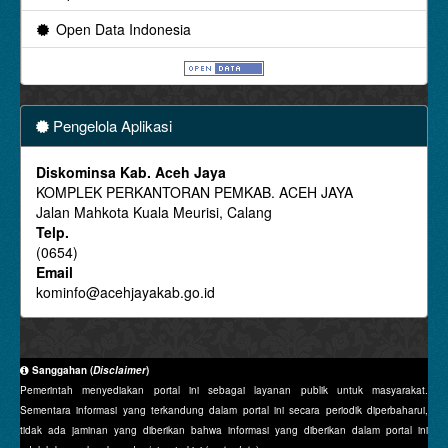
Open Data Indonesia
Pengelola Aplikasi
Diskominsa Kab. Aceh Jaya
KOMPLEK PERKANTORAN PEMKAB. ACEH JAYA
Jalan Mahkota Kuala Meurisi, Calang
Telp.
(0654)
Email
kominfo@acehjayakab.go.id
Sanggahan (
Disclaimer
)
Pemerintah menyediakan portal ini sebagai layanan publik untuk masyarakat.
Sementara informasi yang terkandung dalam portal ini secara periodik diperbaharui,
tidak ada jaminan yang diberikan bahwa informasi yang diberikan dalam portal ini