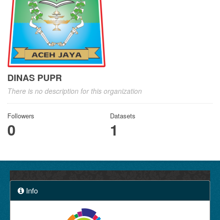
DINAS PUPR
There is no description for this organization
Followers
Datasets
0
1
Info