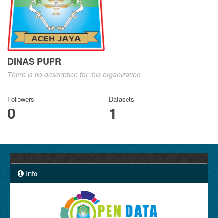
DINAS PUPR
There is no description for this organization
Followers
Datasets
0
1
Info