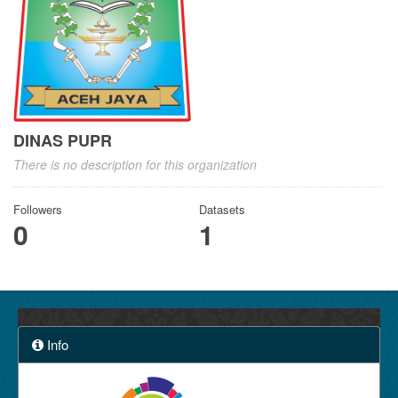
DINAS PUPR
There is no description for this organization
Followers
Datasets
0
1
Info