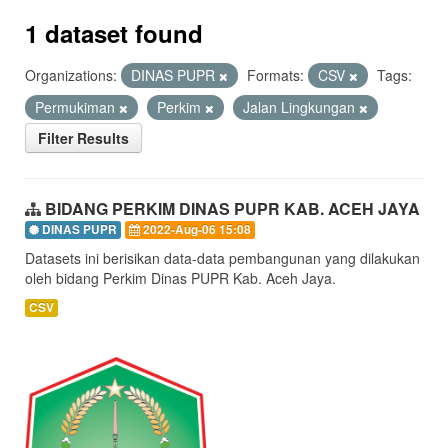
1 dataset found
Organizations:
DINAS PUPR
Formats:
CSV
Tags:
Permukiman
Perkim
Jalan Lingkungan
Filter Results
BIDANG PERKIM DINAS PUPR KAB. ACEH JAYA
DINAS PUPR
2022-Aug-06 15:08
Datasets ini berisikan data-data pembangunan yang dilakukan
oleh bidang Perkim Dinas PUPR Kab. Aceh Jaya.
CSV