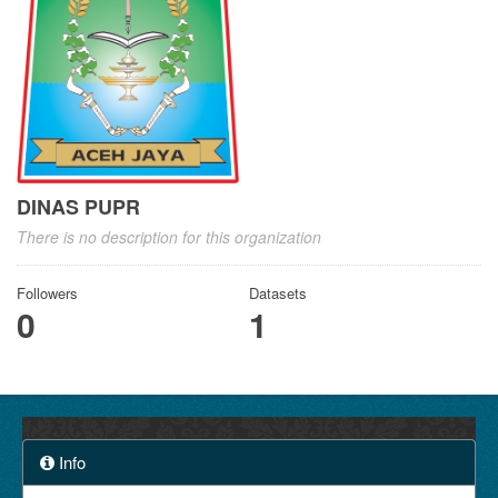
DINAS PUPR
There is no description for this organization
Followers
Datasets
0
1
Info