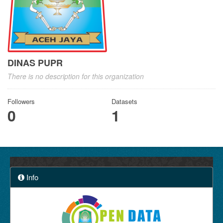
DINAS PUPR
There is no description for this organization
Followers
Datasets
0
1
Info