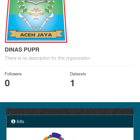
DINAS PUPR
There is no description for this organization
Followers
Datasets
0
1
Info