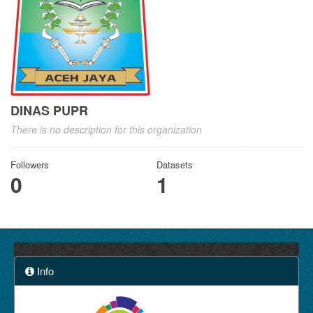
DINAS PUPR
There is no description for this organization
Followers
Datasets
0
1
Info