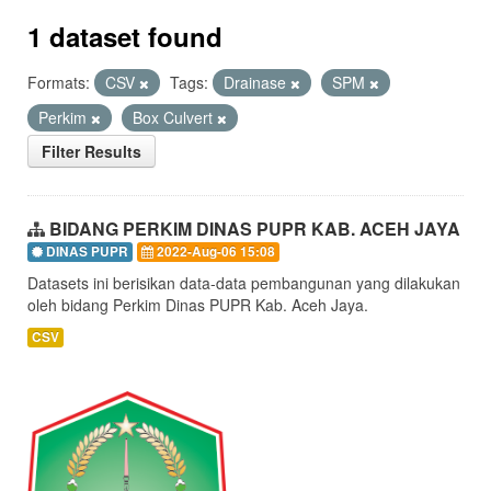
1 dataset found
Formats:
CSV
Tags:
Drainase
SPM
Perkim
Box Culvert
Filter Results
BIDANG PERKIM DINAS PUPR KAB. ACEH JAYA
DINAS PUPR
2022-Aug-06 15:08
Datasets ini berisikan data-data pembangunan yang dilakukan
oleh bidang Perkim Dinas PUPR Kab. Aceh Jaya.
CSV