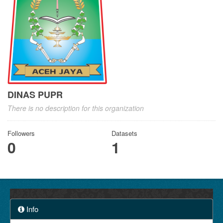
DINAS PUPR
There is no description for this organization
Followers
Datasets
0
1
Info