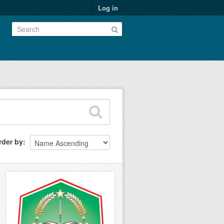
Log in
rder by