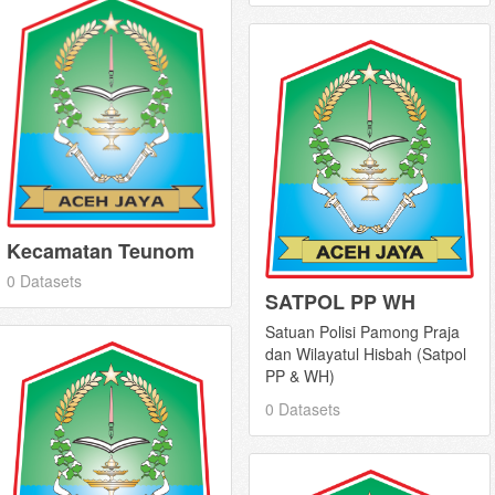
Kecamatan Teunom
0 Datasets
SATPOL PP WH
Satuan Polisi Pamong Praja
dan Wilayatul Hisbah (Satpol
PP & WH)
0 Datasets