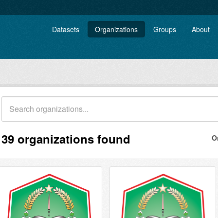
Datasets
Organizations
Groups
About
39 organizations found
O