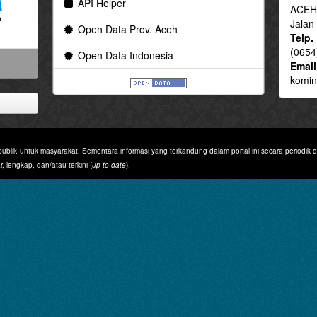
API Helper
ACEH
Jalan
Open Data Prov. Aceh
Telp.
(0654
Open Data Indonesia
Email
komin
ublik untuk masyarakat. Sementara informasi yang terkandung dalam portal ini secara periodik 
, lengkap, dan/atau terkini (
up-to-date
).