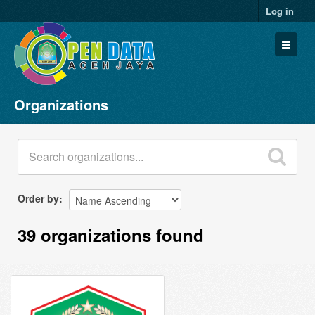
Log in
Organizations
Datasets
Organizations
Groups
About
Order by
39 organizations found