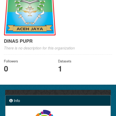
DINAS PUPR
There is no description for this organization
Followers
Datasets
0
1
Info