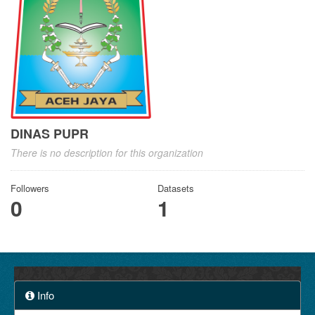
DINAS PUPR
There is no description for this organization
Followers
Datasets
0
1
Info