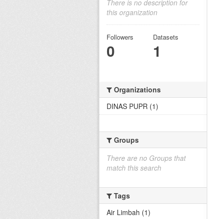
There is no description for
this organization
Followers
Datasets
0
1
Organizations
DINAS PUPR (1)
Groups
There are no Groups that
match this search
Tags
Air Limbah (1)