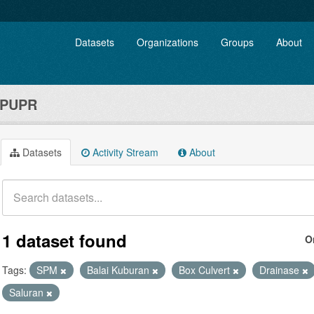
Datasets
Organizations
Groups
About
 PUPR
Datasets
Activity Stream
About
1 dataset found
O
Tags:
SPM
Balai Kuburan
Box Culvert
Drainase
Saluran