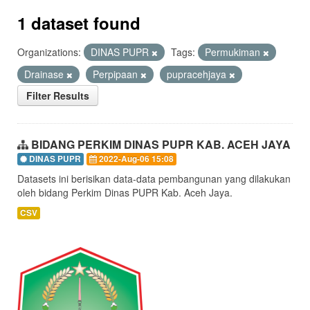
1 dataset found
Organizations:
DINAS PUPR
Tags:
Permukiman
Drainase
Perpipaan
pupracehjaya
Filter Results
BIDANG PERKIM DINAS PUPR KAB. ACEH JAYA
DINAS PUPR
2022-Aug-06 15:08
Datasets ini berisikan data-data pembangunan yang dilakukan
oleh bidang Perkim Dinas PUPR Kab. Aceh Jaya.
CSV