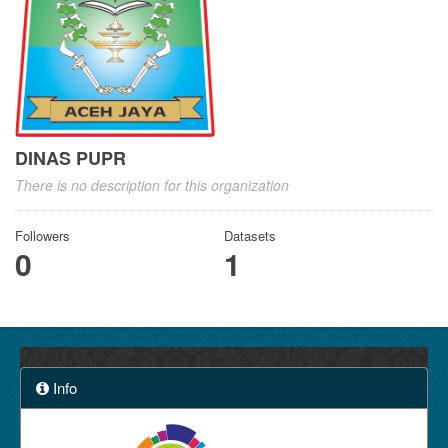
DINAS PUPR
There is no description for this organization
Followers
Datasets
0
1
Info