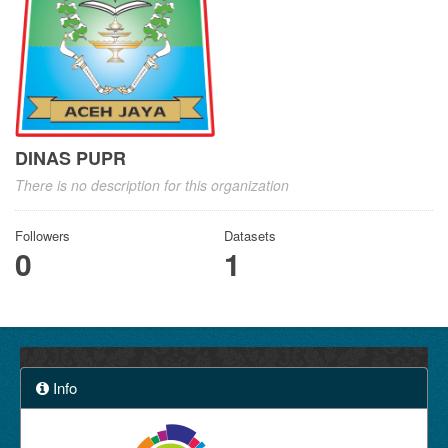
DINAS PUPR
There is no description for this organization
Followers
Datasets
0
1
Info