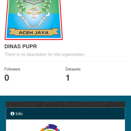
DINAS PUPR
There is no description for this organization
Followers
Datasets
0
1
Info