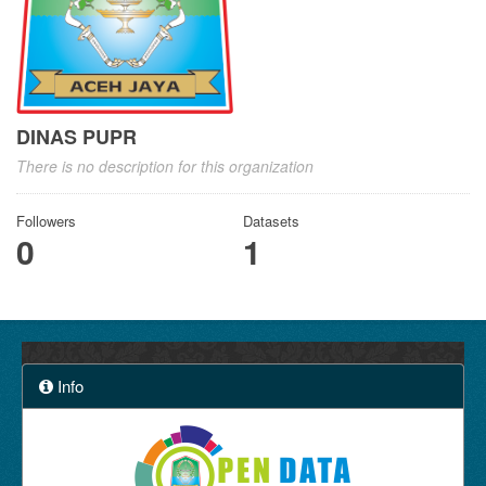
DINAS PUPR
There is no description for this organization
Followers
Datasets
0
1
Info