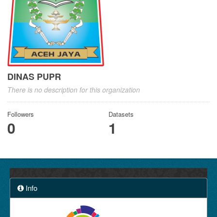
DINAS PUPR
There is no description for this organization
Followers
Datasets
0
1
Info