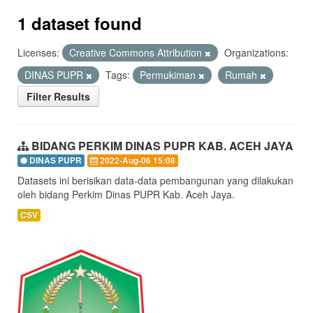
1 dataset found
Licenses:
Creative Commons Attribution
Organizations:
DINAS PUPR
Tags:
Permukiman
Rumah
Filter Results
BIDANG PERKIM DINAS PUPR KAB. ACEH JAYA
DINAS PUPR
2022-Aug-06 15:08
Datasets ini berisikan data-data pembangunan yang dilakukan
oleh bidang Perkim Dinas PUPR Kab. Aceh Jaya.
CSV