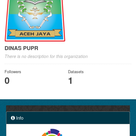
DINAS PUPR
There is no description for this organization
Followers
Datasets
0
1
Info