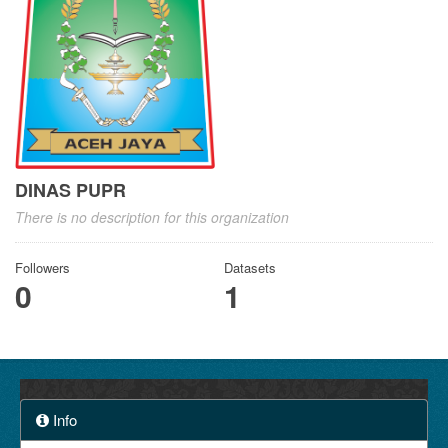
DINAS PUPR
There is no description for this organization
Followers
Datasets
0
1
Info